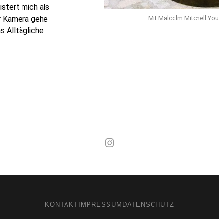
istert mich als
er Kamera gehe
Mit Malcolm Mitchell Yo
s Alltägliche
Mal wieder raus
KONTAKT
IMPRESSUM
DATENSCHUTZ