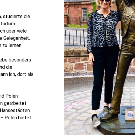
, studierte die
Studium
ch über viele
ie Gelegenheit,
n zu lernen.
liebe besonders
nd die
ann ich, dort als
nd Polen
n gearbeitet.
n Hansestädten
 – Polen bietet