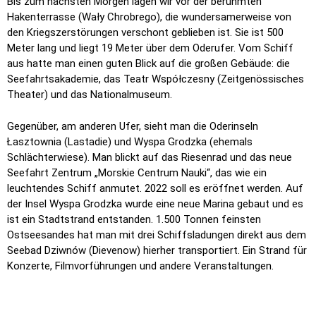
Bis zum nächsten Morgen lagen wir vor der berühmten
Hakenterrasse (Wały Chrobrego), die wundersamerweise von
den Kriegszerstörungen verschont geblieben ist. Sie ist 500
Meter lang und liegt 19 Meter über dem Oderufer. Vom Schiff
aus hatte man einen guten Blick auf die großen Gebäude: die
Seefahrtsakademie, das Teatr Współczesny (Zeitgenössisches
Theater) und das Nationalmuseum.
Gegenüber, am anderen Ufer, sieht man die Oderinseln
Łasztownia (Lastadie) und Wyspa Grodzka (ehemals
Schlächterwiese). Man blickt auf das Riesenrad und das neue
Seefahrt Zentrum „Morskie Centrum Nauki“, das wie ein
leuchtendes Schiff anmutet. 2022 soll es eröffnet werden. Auf
der Insel Wyspa Grodzka wurde eine neue Marina gebaut und es
ist ein Stadtstrand entstanden. 1.500 Tonnen feinsten
Ostseesandes hat man mit drei Schiffsladungen direkt aus dem
Seebad Dziwnów (Dievenow) hierher transportiert. Ein Strand für
Konzerte, Filmvorführungen und andere Veranstaltungen.