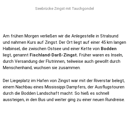
Attraktion ist hier die Tauchgondel. Für 9€ taucht man 4 Meter
unter die Wasseroberfläche und kann je nach Sichtweite
Meerestiere beobachten. Wir haben es nicht ausprobiert. Dafür
war keine
Zeit und so wie man in den Bewertungen nachlesen
kann, ist die Gondel von außen auch spektakulärer als ein
Tauchgang. So hat dieses blaue Konstrukt etwas Surreales,
etwas von Science Fiction und macht sich gut als Foto: blaue
Gondel vor blauen Meer. Auch sonst gab es auf der Brücke
einige künstlerische Dekorationen zu sehen.
Kapitänstür
Danach führen wir weiter mit dem Bus entlang der Küste über
den Darß in Richtung Ahrenshoop. Wir kamen an den