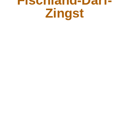
liegt, genannt
Fischland-Darß-Zingst
.
Früher waren es Inseln,
durch Versandung der Flutrinnen, teilweise auch gewollt durch
Menschenhand, wuchsen sie zusammen.
Der Liegeplatz im Hafen von Zingst war mit der Riverstar belegt,
einem Nachbau eines Mississippi Dampfers, der Ausflugstouren
durch die Bodden Landschaft macht. So hieß es schnell
aussteigen, in den Bus und weiter ging zu einer neuen Rundreise.
Zunächst führte uns der Guide zur Seebrücke in Zingst. Die