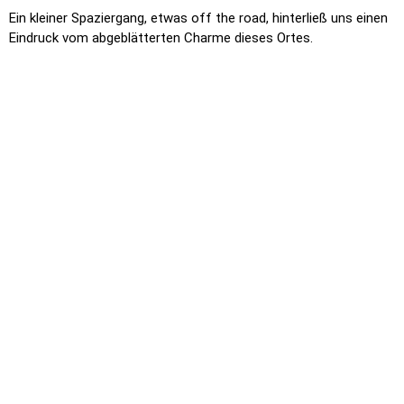
Ein kleiner Spaziergang, etwas off the road, hinterließ uns einen
Eindruck vom abgeblätterten Charme dieses Ortes.
Sogar eine deutsche Reisegruppe aus Süddeutschland haben wir
getroffen, die mit einem großen Reisebus unterwegs war, ein
seltener Anblick in diesen Zeiten.
Zum Abschied gab es noch ein Piwo (Bier), das wir in der Sonne