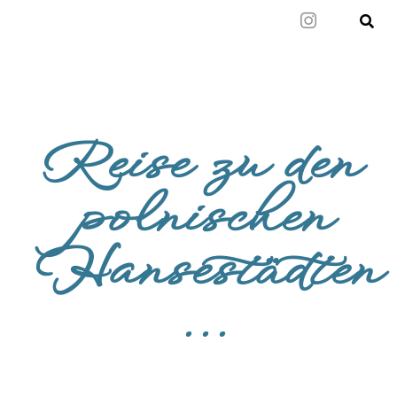
Mal wieder raus
Reise zu den
polnischen
Hansestädten
...