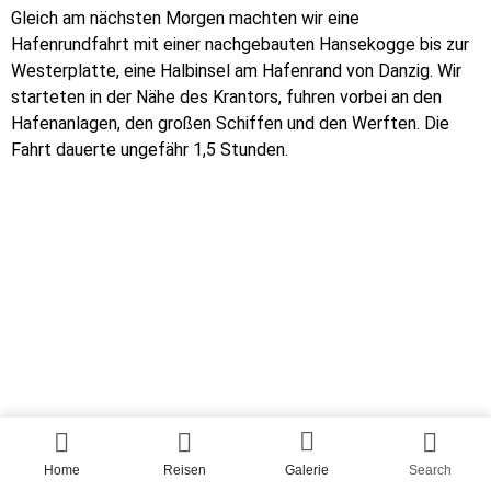
Denkmal zu Ehren der polnischen Verteidiger
Zum Abschied fuhren wir noch Riesenrad, in Danzig ein
erschwingliches Vergnügen, wenn man an andere europäische
Städte denkt. Man hatte einen großartigen Blick und auch das
Glück, nochmal unsere Kogge zu sehen, die zu einer weiteren
Fahrt ansetzte.
Home
Reisen
Galerie
Search