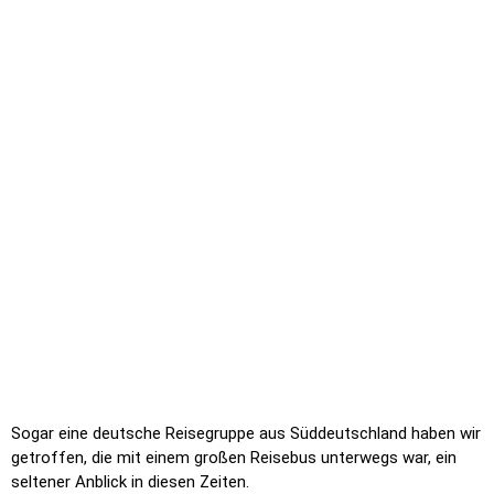
gewonnen, wir müssen wiederkommen.
Danzig
Danzig, die Perle der Ostsee, sie gilt als eine der schönsten
Städte in Mitteleuropa. Sie war unser Highlight der Reise, in
Corona Zeiten so leer wie schon lange nicht mehr. Wir trafen
kaum Menschen auf unseren Streifzügen durch die Stadt.
Normalerweise ist Danzig ein Tourismus Hotspot und ein Foto
vom Krantor so nur am ganz frühen Morgen möglich.