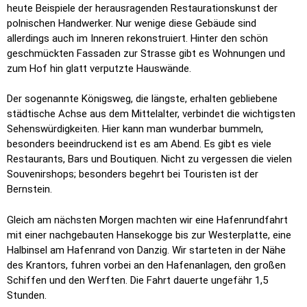
Danzig war damals Freie Stadt. Die polnische Marineinfanterie
jedoch hatte auf dem Gebiet der Westerplatte seit 1933,
teilweise auch heimlich nachts, eine Stellung und ein
Munitionsdepot angelegt.
Mit dem bekannten Ausspruch „Seit 5 Uhr 45 wird jetzt
zurückgeschossen!“ verkündete Hitler vor dem Reichstag den
Beginn des Krieges. Er behauptete, dass die Polen einen
deutschen Rundfunksender überfallen und einen deutschen
Soldaten erschossen hätten. Die Behauptung ist jedoch falsch.
Tatsächlich hatte das deutsche Schiff den Angriff bereits um
um 4:47 Uhr begonnen und der Mord an dem Soldaten war eine
gefakte Propaganda Aktion der Nazis, die die Leiche eines
deutschen Häftlings präsentierten.