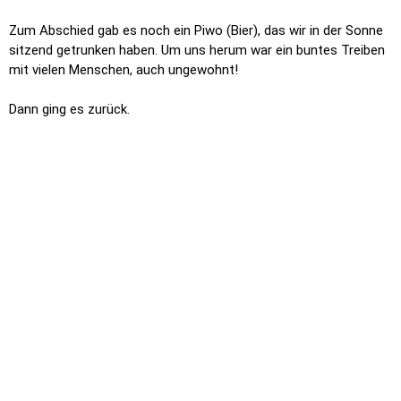
Danzig mit Krantor
Danzig ist die Hauptstadt der Woiwodschaft Pommern. Die
Hafenstadt an der Danziger Bucht hat eine sehr wechselvolle
Geschichte. Im 2. Weltkrieg wurde die gesamte Rechtstadt
(Główne Miasto
),
so heißt die wunderschöne Altstadt
,
fast
komplett zerstört. In den 1950er Jahren begann dann ein
historischer, jahrzehntelanger Wiederaufbau. Man rekonstruierte
nach Vorbildern des 16. und 17. Jahrhunderts und so sieht man
heute Beispiele der herausragenden Restaurationskunst der
polnischen Handwerker. Nur wenige diese Gebäude sind
allerdings auch im Inneren rekonstruiert. Hinter den schön
geschmückten Fassaden zur Strasse gibt es Wohnungen und
zum Hof hin glatt verputzte Hauswände.
Der sogenannte Königsweg, die längste, erhalten gebliebene
städtische Achse aus dem Mittelalter, verbindet die wichtigsten