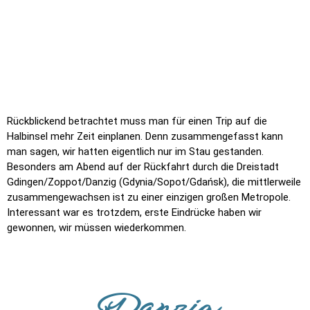
Hafenrundfahrt mit einer nachgebauten Hansekogge bis zur
Westerplatte, eine Halbinsel am Hafenrand von Danzig. Wir
starteten in der Nähe des Krantors, fuhren vorbei an den
Hafenanlagen, den großen Schiffen und den Werften. Die
Fahrt dauerte ungefähr 1,5 Stunden.
Solidarność Werft und Hafenanlagen
Auf der Westerplatte stiegen wir aus und hatten dort eine
Stunde Zeit für die Besichtigung. Heute ist es ein
Wallfahrtsort, ein Symbol des polnischen Widerstands. Sehr
anschaulich sieht man hier das Grauen des Krieges.