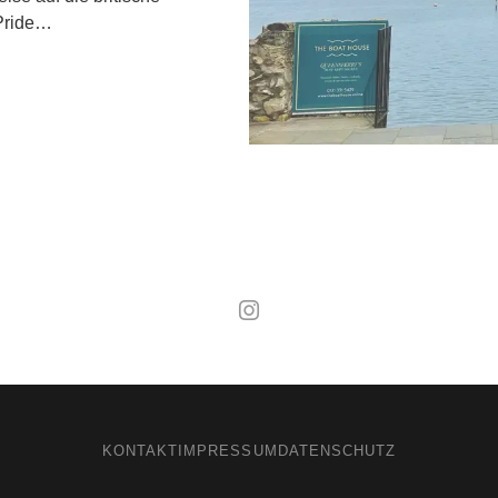
„Pride…
Mal wieder raus
KONTAKT
IMPRESSUM
DATENSCHUTZ