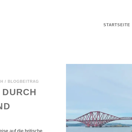
STARTSEITE
CH
/
BLOGBEITRAG
E DURCH
ND
ise auf die britische