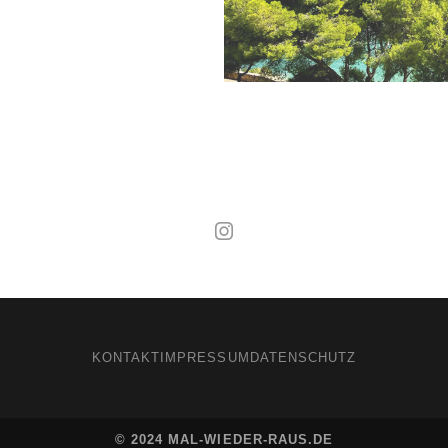
Mal wieder raus
KONTAKT
IMPRESSUM
DATENSCHUTZ
© 2024 MAL-WIEDER-RAUS.DE