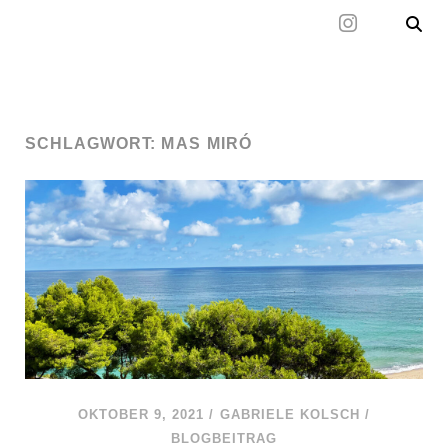
Mal wieder raus
SCHLAGWORT:
MAS MIRÓ
OKTOBER 9, 2021
/
GABRIELE KOLSCH
/
BLOGBEITRAG