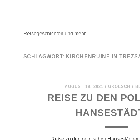
Mal wieder raus
Reisegeschichten und mehr...
SCHLAGWORT:
KIRCHENRUINE IN TREZS
AUGUST 19, 2021
/
GKOLSCH
/
B
REISE ZU DEN PO
HANSESTÄD
Reise zu den polnischen Hansestädten