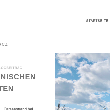
STARTSEITE
ACZ
LOGBEITRAG
LNISCHEN
TEN
… Ostseestrand bei