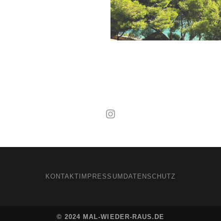
Mal wieder raus
KONTAKT
IMPRESSUM
DATENSCHUTZ
© 2024 MAL-WIEDER-RAUS.DE