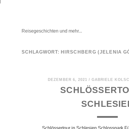
Mal wieder raus
Reisegeschichten und mehr...
SCHLAGWORT:
HIRSCHBERG (JELENIA G
DEZEMBER 6, 2021
/
GABRIELE KOLS
SCHLÖSSERTO
SCHLESIE
Schlössertour in Schlesien Schlosspark Fü