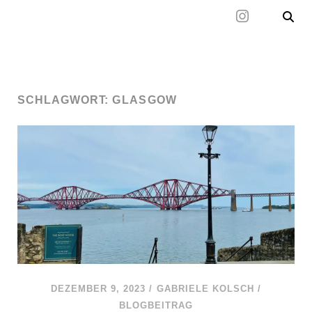
Mal wieder raus
SCHLAGWORT:
GLASGOW
DEZEMBER 9, 2023
/
GABRIELE KOLSCH
/
BLOGBEITRAG