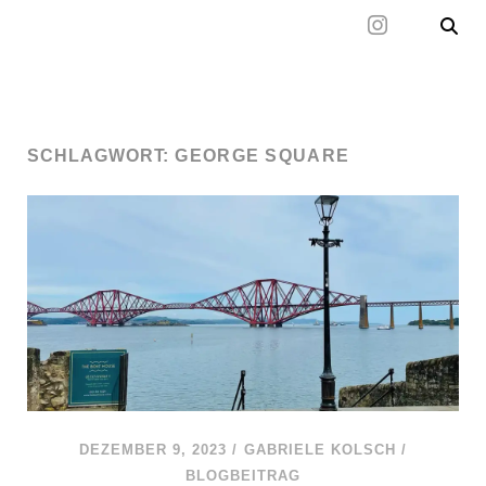
Mal wieder raus
SCHLAGWORT:
GEORGE SQUARE
DEZEMBER 9, 2023
/
GABRIELE KOLSCH
/
BLOGBEITRAG