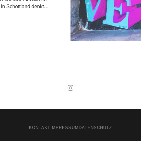
n in Schottland denkt…
Mal wieder raus
KONTAKT
IMPRESSUM
DATENSCHUTZ