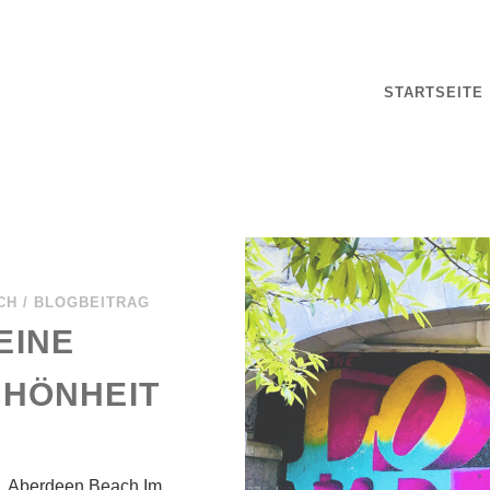
STARTSEITE
CH
/
BLOGBEITRAG
EINE
HÖNHEIT
… Aberdeen Beach Im