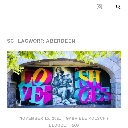
Mal wieder raus
SCHLAGWORT:
ABERDEEN
NOVEMBER 15, 2021
/
GABRIELE KOLSCH
/
BLOGBEITRAG